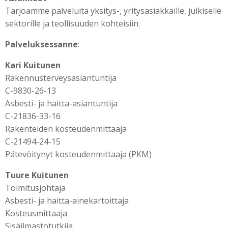
Tarjoamme palveluita yksitys-, yritysasiakkaille, julkiselle
sektorille ja teollisuuden kohteisiin.
Palveluksessanne
:
Kari Kuitunen
Rakennusterveysasiantuntija
C-9830-26-13
Asbesti- ja haitta-asiantuntija
C-21836-33-16
Rakenteiden kosteudenmittaaja
C-21494-24-15
Pätevöitynyt kosteudenmittaaja (PKM)
Tuure Kuitunen
Toimitusjohtaja
Asbesti- ja haitta-ainekartoittaja
Kosteusmittaaja
Sisäilmastotutkija