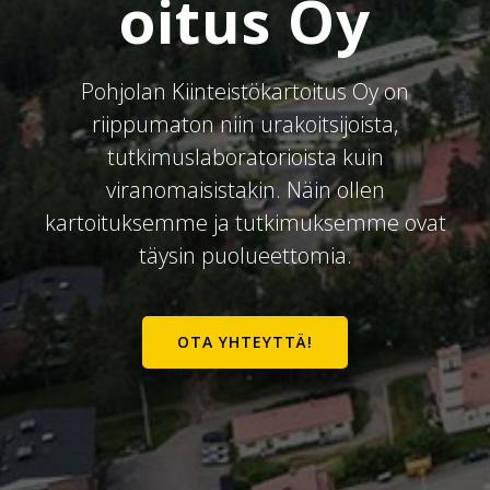
oitus Oy
Pohjolan Kiinteistökartoitus Oy on
riippumaton niin urakoitsijoista,
tutkimuslaboratorioista kuin
viranomaisistakin. Näin ollen
kartoituksemme ja tutkimuksemme ovat
täysin puolueettomia.
OTA YHTEYTTÄ!