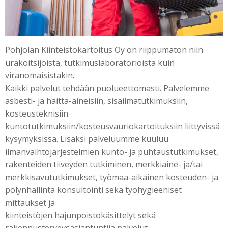
Pohjolan Kiinteistökartoitus Oy on riippumaton niin
urakoitsijoista, tutkimuslaboratorioista kuin
viranomaisistakin.
Kaikki palvelut tehdään puolueettomasti. Palvelemme
asbesti- ja haitta-aineisiin, sisäilmatutkimuksiin,
kosteusteknisiin
kuntotutkimuksiin/kosteusvauriokartoituksiin liittyvissä
kysymyksissä. Lisäksi palveluumme kuuluu
ilmanvaihtojärjestelmien kunto- ja puhtaustutkimukset,
rakenteiden tiiveyden tutkiminen, merkkiaine- ja/tai
merkkisavututkimukset, työmaa-aikainen kosteuden- ja
pölynhallinta konsultointi sekä työhygieeniset
mittaukset ja
kiinteistöjen hajunpoistokäsittelyt sekä
rakennusterveysasiantuntija palvelut.