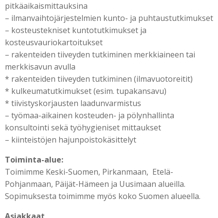
pitkäaikaismittauksina
– ilmanvaihtojärjestelmien kunto- ja puhtaustutkimukset
– kosteustekniset kuntotutkimukset ja
kosteusvauriokartoitukset
– rakenteiden tiiveyden tutkiminen merkkiaineen tai
merkkisavun avulla
* rakenteiden tiiveyden tutkiminen (ilmavuotoreitit)
* kulkeumatutkimukset (esim. tupakansavu)
* tiivistyskorjausten laadunvarmistus
– työmaa-aikainen kosteuden- ja pölynhallinta
konsultointi sekä työhygieniset mittaukset
– kiinteistöjen hajunpoistokäsittelyt
Toiminta-alue:
Toimimme Keski-Suomen, Pirkanmaan, Etelä-
Pohjanmaan, Päijät-Hämeen ja Uusimaan alueilla.
Sopimuksesta toimimme myös koko Suomen alueella.
Asiakkaat