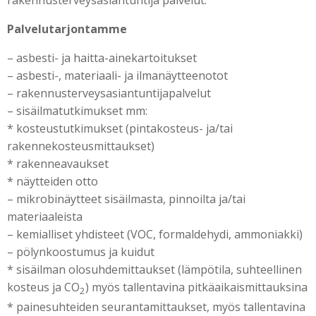
Palvelutarjontamme
– asbesti- ja haitta-ainekartoitukset
– asbesti-, materiaali- ja ilmanäytteenotot
– rakennusterveysasiantuntijapalvelut
– sisäilmatutkimukset mm:
* kosteustutkimukset (pintakosteus- ja/tai
rakennekosteusmittaukset)
* rakenneavaukset
* näytteiden otto
– mikrobinäytteet sisäilmasta, pinnoilta ja/tai
materiaaleista
– kemialliset yhdisteet (VOC, formaldehydi, ammoniakki)
– pölynkoostumus ja kuidut
* sisäilman olosuhdemittaukset (lämpötila, suhteellinen
kosteus ja CO
) myös tallentavina pitkäaikaismittauksina
2
* painesuhteiden seurantamittaukset, myös tallentavina